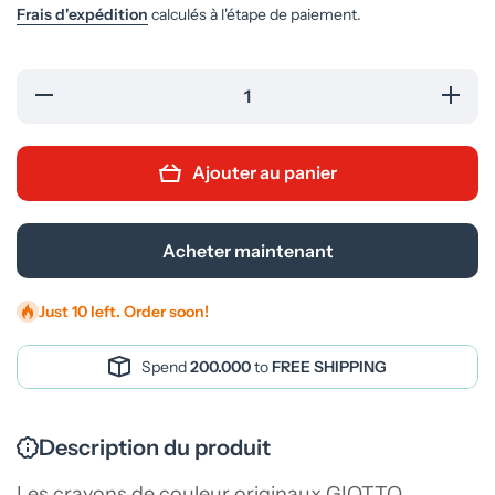
Frais d'expédition
calculés à l'étape de paiement.
Réduire
Augment
la
la quanti
quantité
de
de
Crayon
Crayons
Couleu
Ajouter au panier
Couleur
GIOTT
GIOTTO
Stilnov
Stilnovo
Bicolor 
Bicolor
Couleur
18
Acheter maintenant
Couleurs
Just 10 left. Order soon!
Spend
200.000
to
FREE SHIPPING
Description du produit
Les crayons de couleur originaux GIOTTO