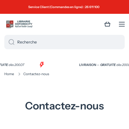
Ignorer et passer au contenu
Service Client (Commandes en ligne) : 26 611 100
Panier
Recherche
TUITE
dès 200 DT
LIVRAISON
—
GRATUITE
dès 200
Home
Contactez-nous
Contactez-nous