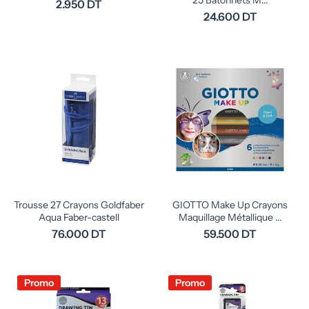
25 Bâtonnets M...
2.950 DT
24.600 DT
Trousse 27 Crayons Goldfaber
GIOTTO Make Up Crayons
Aqua Faber-castell
Maquillage Métallique ...
76.000 DT
59.500 DT
Promo
Promo