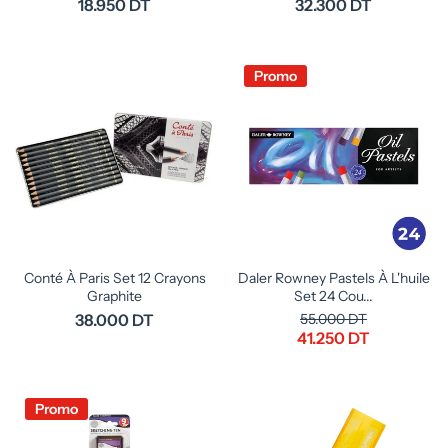
18.950 DT
32.300 DT
Promo
Conté À Paris Set 12 Crayons
Daler Rowney Pastels À L'huile
Graphite
Set 24 Cou...
38.000 DT
55.000 DT
41.250 DT
Promo