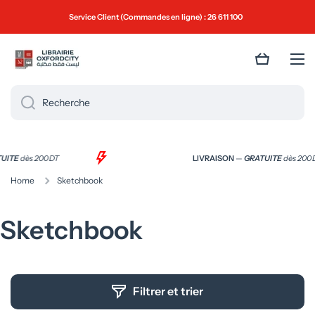
Ignorer et passer au contenu
Service Client (Commandes en ligne) : 26 611 100
Panier
Recherche
TUITE
dès 200 DT
LIVRAISON
—
GRATUITE
dès 200
Home
Sketchbook
Sketchbook
Filtrer et trier