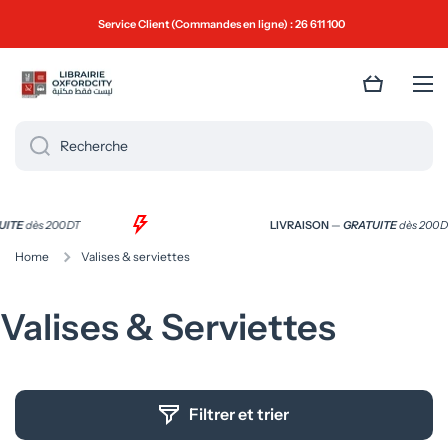
Ignorer et passer au contenu
Service Client (Commandes en ligne) : 26 611 100
Panier
Recherche
UITE
dès 200 DT
LIVRAISON
—
GRATUITE
dès 200 
Home
Valises & serviettes
Valises & Serviettes
Filtrer et trier