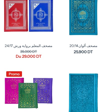
مصحف ألوان 20/14
مصحف المعلم برواية ورش 24/17
35.000 DT
25.900 DT
Du 29.000 DT
Promo