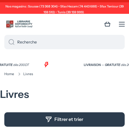
Nos magasins : Sousse (73 368 304) • Sfax Hezam (74 443 688) • Sfax Teniour (39
Ignorer et passer au contenu
159 510) • Tunis (39 159 999)
Panier
Recherche
—
GRATUITE
dès 200 DT
LIVRAISON
—
GRATUITE
dè
Home
Livres
Livres
Filtrer et trier