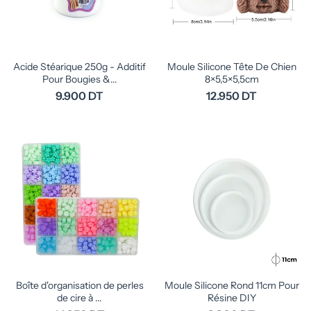
Acide Stéarique 250g - Additif
Moule Silicone Tête De Chien
Pour Bougies &...
8×5,5×5,5cm
9.900 DT
12.950 DT
Boîte d'organisation de perles
Moule Silicone Rond 11cm Pour
de cire à ...
Résine DIY