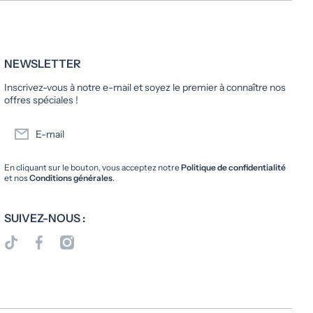
NEWSLETTER
Inscrivez-vous à notre e-mail et soyez le premier à connaître nos
offres spéciales !
E-mail
En cliquant sur le bouton, vous acceptez notre
Politique de confidentialité
et nos
Conditions générales
.
SUIVEZ-NOUS :
tiktokcom/@librairieoxfordcity
facebookcom/LibrairieOxfordCity
instagramcom/librairieoxfordcity/