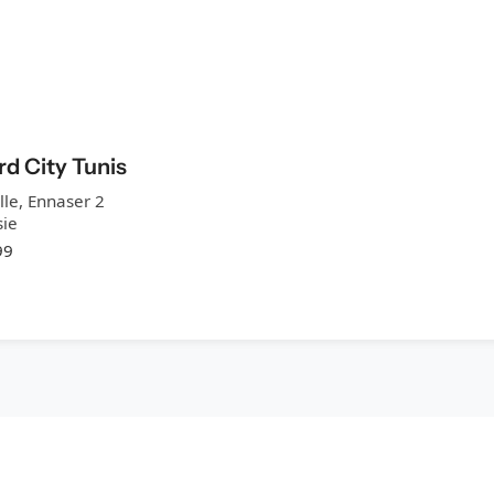
rd City Tunis
lle, Ennaser 2
sie
99