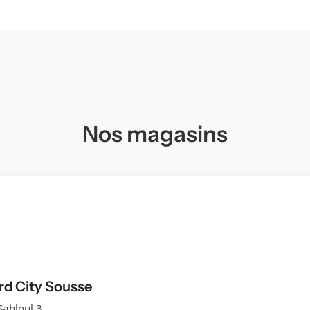
Nos magasins
ord City Sousse
Sahloul 3