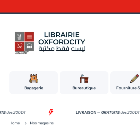
Ignorer et passer au contenu
Bagagerie
Bureautique
Fourniture S
UITE
dès 200 DT
LIVRAISON
—
GRATUITE
dès 200 
Home
Nos magasins