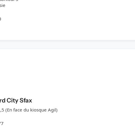
sie
0
rd City Sfax
5 (En face du kiosque Agil)
77