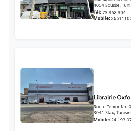
4054 Sousse, Tuni
Tél:
73 368 304
Mobile:
2661110
Librairie Oxfo
Route Tenior Km 0,
3041 Sfax, Tunisie
Mobile:
24 193 0