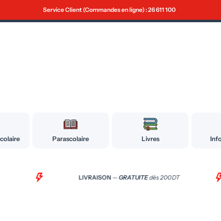
Service Client (Commandes en ligne) : 26 611 100
colaire
Parascolaire
Livres
Inf
DT
LIVRAISON
—
GRATUITE
dès 200 DT