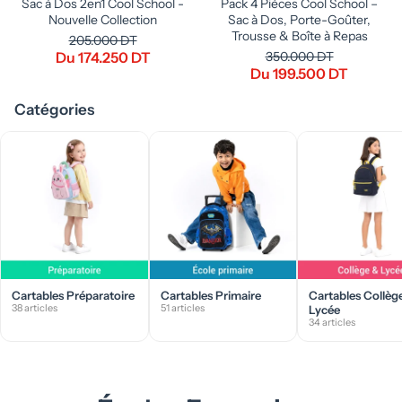
Sac à Dos 2en1 Cool School -
Pack 4 Pièces Cool School –
Nouvelle Collection
Sac à Dos, Porte-Goûter,
Trousse & Boîte à Repas
205.000 DT
Du 174.250 DT
350.000 DT
Du 199.500 DT
Catégories
Cartables Préparatoire
Cartables Primaire
Cartables Collèg
38 articles
51 articles
Lycée
34 articles