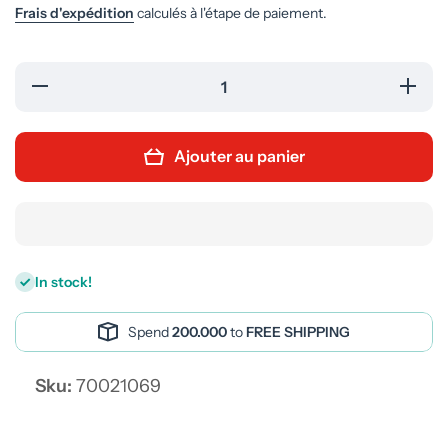
Frais d'expédition
calculés à l'étape de paiement.
Réduire la
Augme
quantité de
quant
COQUELICOT
COQU
CM1 LIVRE
CM1 
D&#39;ACTIVITE
D&#39;
Ajouter au panier
In stock!
Spend
200.000
to
FREE SHIPPING
Sku:
70021069