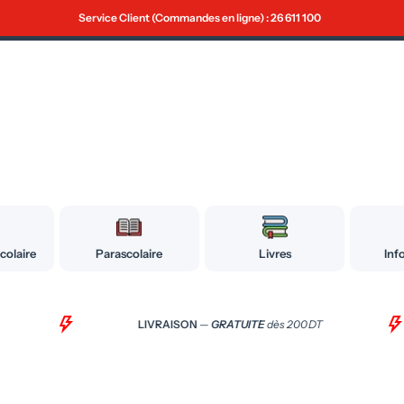
Service Client (Commandes en ligne) : 26 611 100
colaire
Parascolaire
Livres
Inf
LIVRAISON
—
GRATUITE
dès 200 DT