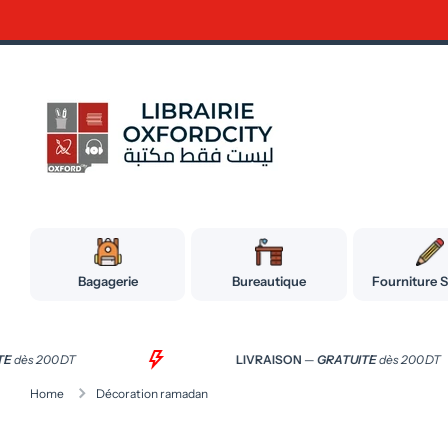
Ignorer et passer au contenu
Bagagerie
Bureautique
Fourniture S
ITE
dès 200 DT
LIVRAISON
—
GRATUITE
dès 200 DT
Home
Décoration ramadan