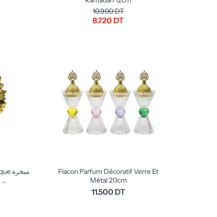
M
Ramadan 12cm
10.900 DT
8.720 DT
مبخرة
Flacon Parfum Décoratif Verre Et
...
Métal 20cm
11.500 DT