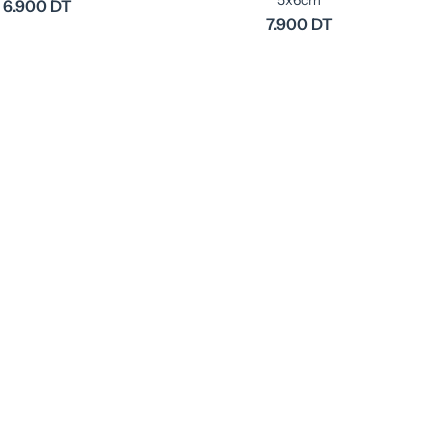
5x6cm
6.900 DT
7.900 DT