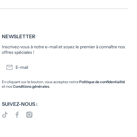
NEWSLETTER
Inscrivez-vous à notre e-mail et soyez le premier à connaître nos
offres spéciales !
E-mail
En cliquant sur le bouton, vous acceptez notre
Politique de confidentialité
et nos
Conditions générales
.
SUIVEZ-NOUS :
tiktokcom/@librairieoxfordcity
facebookcom/LibrairieOxfordCity
instagramcom/librairieoxfordcity/