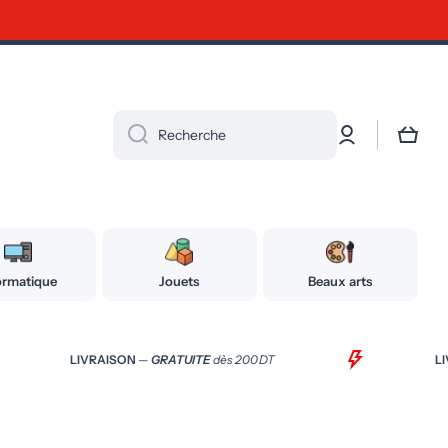
Connexion
Panier
Recherche
ormatique
Jouets
Beaux arts
LIVRAISON
—
GRATUITE
dès 200 DT
L