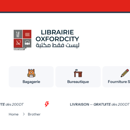
Ignorer et passer au contenu
Bagagerie
Bureautique
Fourniture S
UITE
dès 200 DT
LIVRAISON
—
GRATUITE
dès 200 D
Home
Brother