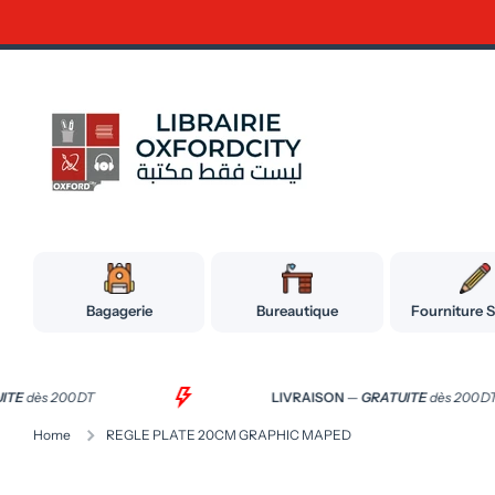
Ignorer et passer au contenu
Nos magasins 
Bagagerie
Bureautique
Fourniture S
TUITE
dès 200 DT
LIVRAISON
—
GRATUITE
dès 200 
Home
REGLE PLATE 20CM GRAPHIC MAPED