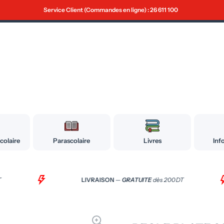
Service Client (Commandes en ligne) : 26 611 100
: Sousse (73 368 304) • Sfax Hezam (74 443 688) • Sfax Teniour (39 159 510) • Tuni
colaire
Parascolaire
Livres
Inf
DT
LIVRAISON
—
GRATUITE
dès 200 DT