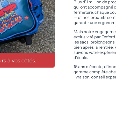
Plus d'1 million de pr
qui ont accompagné de
fermeture, chaque cou
— et nos produits son
garantir une ergonomi
Mais notre engagement 
exclusivité par Oxford 
les sacs, prolongeons l
bien après la rentrée. 
suivons votre expérien
d'école.
15 ans d'écoute, d'inno
gamme complète chez Ox
livraison, conseil exp