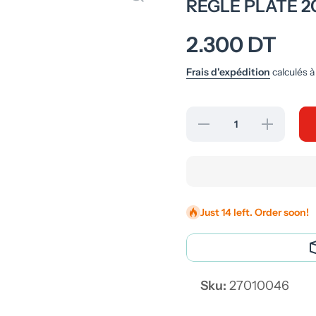
REGLE PLATE 
2.300 DT
Frais d'expédition
calculés à
Réduire la
Augmenter
quantité
la quantité
de
de REGLE
REGLE
PLATE
PLATE
20CM
20CM
GRAPHIC
GRAPHIC
MAPED
MAPED
Just 14 left. Order soon!
Sku:
27010046