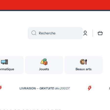
s (39 159 999)
Connexion
Panier
Recherche
ormatique
Jouets
Beaux arts
LIVRAISON
—
GRATUITE
dès 200 DT