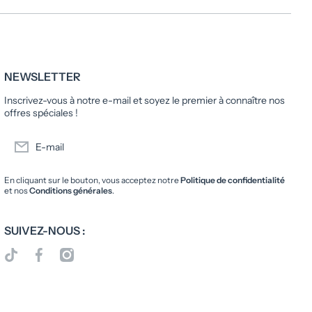
NEWSLETTER
Inscrivez-vous à notre e-mail et soyez le premier à connaître nos
offres spéciales !
E-mail
En cliquant sur le bouton, vous acceptez notre
Politique de confidentialité
et nos
Conditions générales
.
SUIVEZ-NOUS :
tiktokcom/@librairieoxfordcity
facebookcom/LibrairieOxfordCity
instagramcom/librairieoxfordcity/