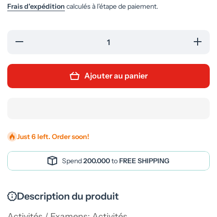
Frais d'expédition
calculés à l'étape de paiement.
Réduire
Augment
la
la quanti
quantité
de دروب
de
تألق في
العربية - 3
دروب
Ajouter au panier
نوي شعبة
التألق
آداب
في
العربية -
3 ثانوي
شعبة
آداب
Just 6 left. Order soon!
Spend
200.000
to
FREE SHIPPING
Description du produit
Activités / Examens: Activités