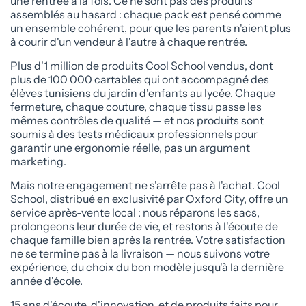
une rentrée à la fois. Ce ne sont pas des produits
assemblés au hasard : chaque pack est pensé comme
un ensemble cohérent, pour que les parents n'aient plus
à courir d'un vendeur à l'autre à chaque rentrée.
Plus d'1 million de produits Cool School vendus, dont
plus de 100 000 cartables qui ont accompagné des
élèves tunisiens du jardin d'enfants au lycée. Chaque
fermeture, chaque couture, chaque tissu passe les
mêmes contrôles de qualité — et nos produits sont
soumis à des tests médicaux professionnels pour
garantir une ergonomie réelle, pas un argument
marketing.
Mais notre engagement ne s'arrête pas à l'achat. Cool
School, distribué en exclusivité par Oxford City, offre un
service après-vente local : nous réparons les sacs,
prolongeons leur durée de vie, et restons à l'écoute de
chaque famille bien après la rentrée. Votre satisfaction
ne se termine pas à la livraison — nous suivons votre
expérience, du choix du bon modèle jusqu'à la dernière
année d'école.
15 ans d'écoute, d'innovation, et de produits faits pour